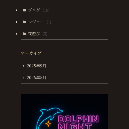
ブログ
(16)
レジャー
(1)
夜遊び
(3)
アーカイブ
2025年9月
2025年5月