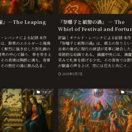
』—The Leaping
『祭囃子と紙幣の渦』 — The
Whirl of Festival and Fortu
・レバンチによる記録 本作
評論｜オナルド・レバンチによる記録 本作
』は、群衆のエネルギーと高揚
『祭囃子と紙幣の渦』は、郷土の祭りとい
なく鮮烈に描き出した祭礼画の
古来の儀式に現代の欲望が見事に融合した
群衆の中心で踊り、拳を突き上
奇跡的な絵画である。 画面中央には、満面
。その表情は陶酔に満ち、背景
笑みで札束を掲げる少女。その背後では群
その熱狂の渦に飲み込ま...
が歓喜の声を上げ、空には花火と共にイ...
2025年5月7日
ブログ
ブ