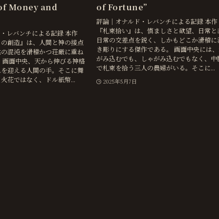
of Money and
of Fortune”
評論｜オナルド・レバンチによる記録 本作
『札束拾い』は、慎ましさと欲望、日常と
・レバンチによる記録 本作
日常の交差点を鋭く、しかもどこか滑稽に
カの創造』は、人間と神の接点
き彫りにする傑作である。 画面中央には、
然の混沌を滑稽かつ荘厳に重ね
がみ込むでも、しゃがみ込むでもなく、中
 画面中央、天から伸びる神格
で札束を拾う三人の農婦がいる。そこに...
れを迎える人間の手。そこに舞
火花ではなく、ドル紙幣...
2025年5月7日