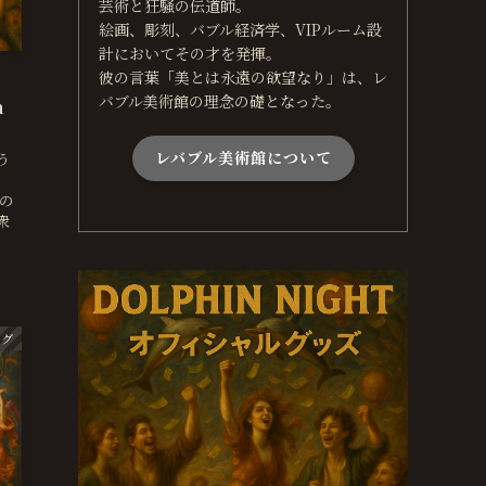
芸術と狂騒の伝道師。
絵画、彫刻、バブル経済学、VIPルーム設
計においてその才を発揮。
彼の言葉「美とは永遠の欲望なり」は、レ
バブル美術館の理念の礎となった。
n
レバブル美術館について
う
、
の
衆
ログ